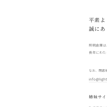
平素よ
誠にあ
照明倉庫は
長年にわた
なお、閉店
info@ligh
姉妹サイ