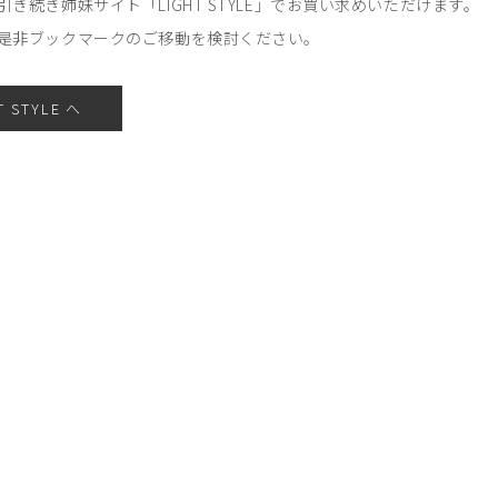
引き続き姉妹サイト「LIGHT STYLE」でお買い求めいただけます。
是非ブックマークのご移動を検討ください。
T STYLE へ