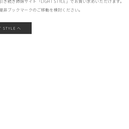
引き続き姉妹サイト「LIGHT STYLE」でお買い求めいただけます。
是非ブックマークのご移動を検討ください。
T STYLE へ