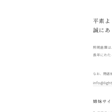
平素よ
誠にあ
照明倉庫は
長年にわた
なお、閉店
info@ligh
姉妹サイ