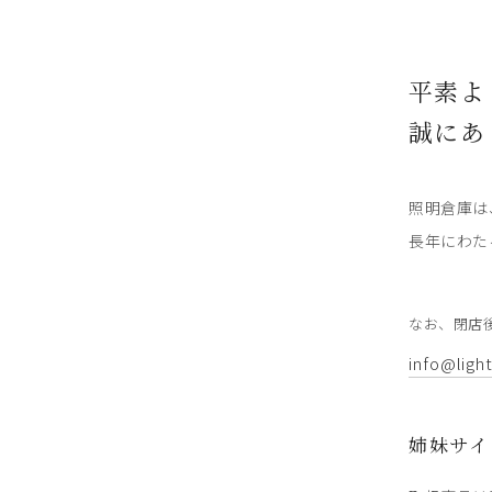
平素よ
誠にあ
照明倉庫は
長年にわた
なお、閉店
info@ligh
姉妹サイ