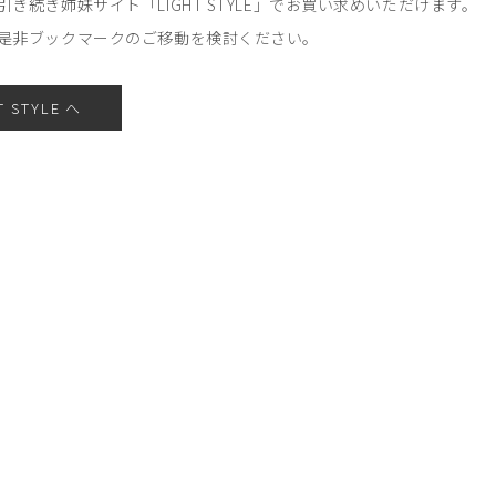
引き続き姉妹サイト「LIGHT STYLE」でお買い求めいただけます。
是非ブックマークのご移動を検討ください。
T STYLE へ