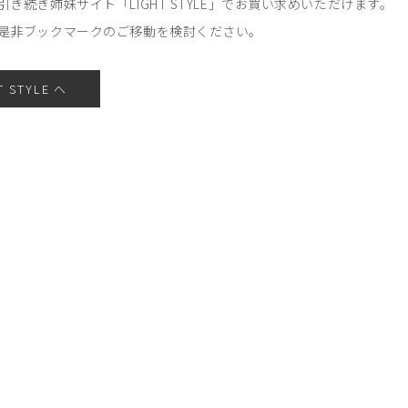
引き続き姉妹サイト「LIGHT STYLE」でお買い求めいただけます。
是非ブックマークのご移動を検討ください。
T STYLE へ