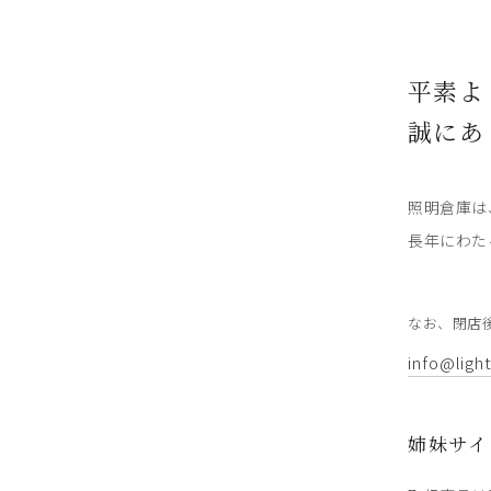
平素よ
誠にあ
照明倉庫は
長年にわた
なお、閉店
info@ligh
姉妹サイ