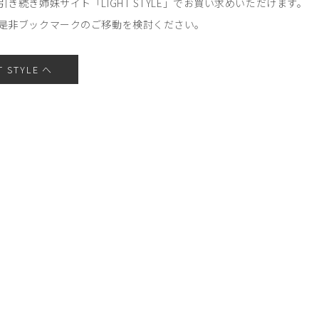
引き続き姉妹サイト「LIGHT STYLE」でお買い求めいただけます。
是非ブックマークのご移動を検討ください。
T STYLE へ