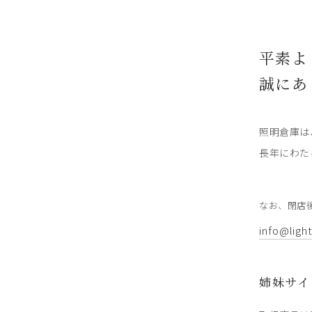
平素よ
誠にあ
照明倉庫は
長年にわた
なお、閉店
info@ligh
姉妹サイ