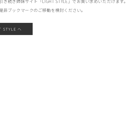
引き続き姉妹サイト「LIGHT STYLE」でお買い求めいただけます。
是非ブックマークのご移動を検討ください。
T STYLE へ