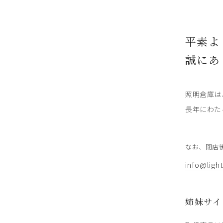
平素よ
誠にあ
照明倉庫は
長年にわた
なお、閉店
info@ligh
姉妹サイ