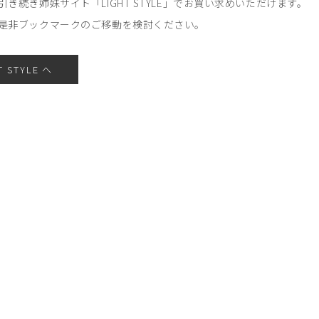
引き続き姉妹サイト「LIGHT STYLE」でお買い求めいただけます。
是非ブックマークのご移動を検討ください。
T STYLE へ