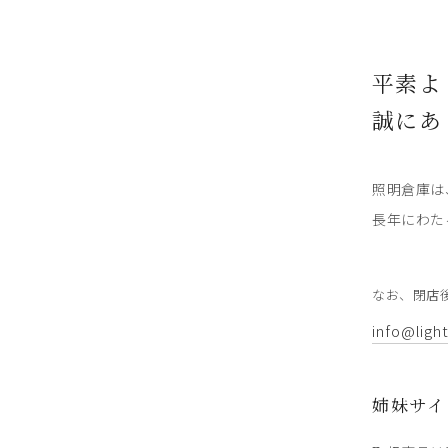
平素よ
誠にあ
照明倉庫は
長年にわた
なお、閉店
info@ligh
姉妹サイ